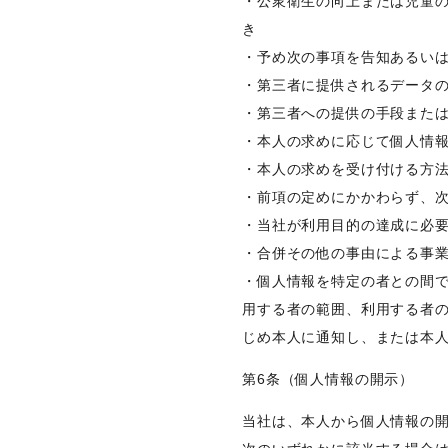
・公衆衛生の向上または児童
き
・予め次の事項を告知あるい
・第三者に提供されるデータ
・第三者への提供の手段また
・本人の求めに応じて個人情
・本人の求めを受け付ける方
・前項の定めにかかわらず、
・当社が利用目的の達成に必
・合併その他の事由による事
・個人情報を特定の者との間
用する者の範囲、利用する者
じめ本人に通知し、または本
第6条（個人情報の開示）
当社は、本人から個人情報の