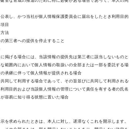
の健全な育成の推進のために特に必要がある場合であって、本人の同
は公表し、かつ当社が個人情報保護委員会に届出をしたとき利用目的
の項目
は方法
報の第三者への提供を停止すること
法
次に掲げる場合には、当該情報の提供先は第三者に該当しないものと
要な範囲内において個人情報の取扱いの全部または一部を委託する場
業の承継に伴って個人情報が提供される場合
で共同して利用する場合であって、その旨並びに共同して利用される
の利用目的および当該個人情報の管理について責任を有する者の氏名
人が容易に知り得る状態に置いた場合
開示を求められたときは、本人に対し、遅滞なくこれを開示します。